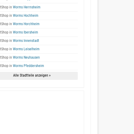
tShop in
Worms Herrnsheim
tShop in
Worms Hochheim
tShop in
Worms Horchheim
tShop in
Worms Ibersheim
tShop in
Worms Innenstadt
tShop in
Worms Leiselheim
tShop in
Worms Neuhausen
tShop in
Worms Pfeddersheim
Alle Stadtteile anzeigen »