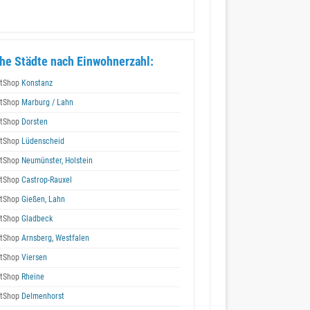
he Städte nach Einwohnerzahl:
tShop
Konstanz
tShop
Marburg / Lahn
tShop
Dorsten
tShop
Lüdenscheid
tShop
Neumünster, Holstein
tShop
Castrop-Rauxel
tShop
Gießen, Lahn
tShop
Gladbeck
tShop
Arnsberg, Westfalen
tShop
Viersen
tShop
Rheine
tShop
Delmenhorst