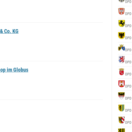
DPD
DPD
DPD
& Co. KG
DPD
DPD
DPD
op im Globus
DPD
DPD
DPD
DPD
DPD