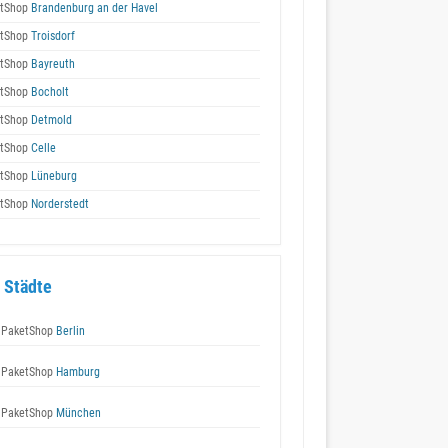
tShop
Brandenburg an der Havel
tShop
Troisdorf
tShop
Bayreuth
tShop
Bocholt
tShop
Detmold
tShop
Celle
tShop
Lüneburg
tShop
Norderstedt
 Städte
 PaketShop
Berlin
 PaketShop
Hamburg
 PaketShop
München