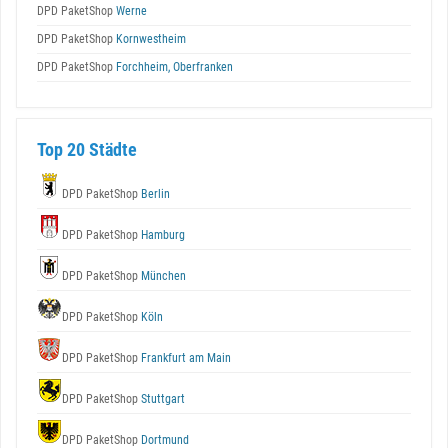
DPD PaketShop
Werne
DPD PaketShop
Kornwestheim
DPD PaketShop
Forchheim, Oberfranken
Top 20 Städte
DPD PaketShop
Berlin
DPD PaketShop
Hamburg
DPD PaketShop
München
DPD PaketShop
Köln
DPD PaketShop
Frankfurt am Main
DPD PaketShop
Stuttgart
DPD PaketShop
Dortmund