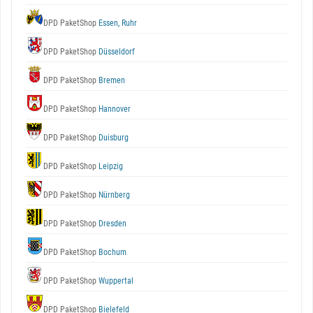
DPD PaketShop
Essen, Ruhr
DPD PaketShop
Düsseldorf
DPD PaketShop
Bremen
DPD PaketShop
Hannover
DPD PaketShop
Duisburg
DPD PaketShop
Leipzig
DPD PaketShop
Nürnberg
DPD PaketShop
Dresden
DPD PaketShop
Bochum
DPD PaketShop
Wuppertal
DPD PaketShop
Bielefeld