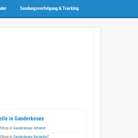
nder
Sendungsverfolgung & Tracking
eile in Ganderkesee
tShop in
Ganderkesee Almsloh
tShop in
Ganderkesee Bergedorf