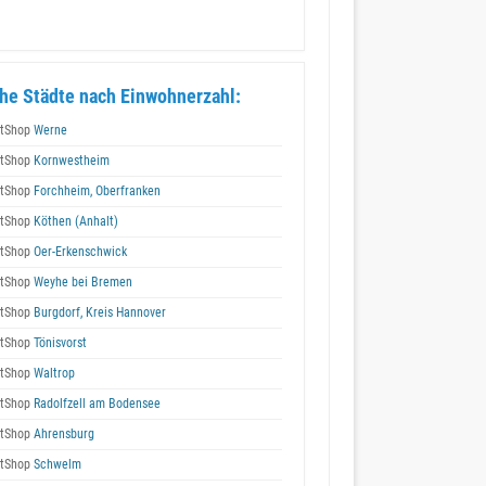
he Städte nach Einwohnerzahl:
tShop
Werne
tShop
Kornwestheim
tShop
Forchheim, Oberfranken
tShop
Köthen (Anhalt)
tShop
Oer-Erkenschwick
tShop
Weyhe bei Bremen
tShop
Burgdorf, Kreis Hannover
tShop
Tönisvorst
tShop
Waltrop
tShop
Radolfzell am Bodensee
tShop
Ahrensburg
tShop
Schwelm