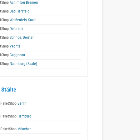
tShop
Achim bei Bremen
tShop
Bad Hersfeld
tShop
Weißenfels, Saale
tShop
Delbrück
tShop
Springe, Deister
tShop
Vechta
tShop
Gaggenau
tShop
Naumburg (Saale)
 Städte
 PaketShop
Berlin
 PaketShop
Hamburg
 PaketShop
München