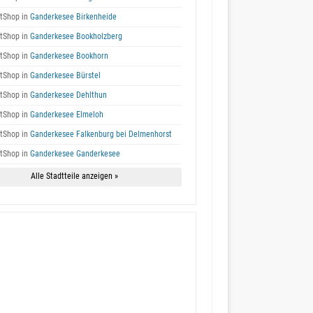
tShop in
Ganderkesee Birkenheide
tShop in
Ganderkesee Bookholzberg
tShop in
Ganderkesee Bookhorn
tShop in
Ganderkesee Bürstel
tShop in
Ganderkesee Dehlthun
tShop in
Ganderkesee Elmeloh
tShop in
Ganderkesee Falkenburg bei Delmenhorst
tShop in
Ganderkesee Ganderkesee
Alle Stadtteile anzeigen »