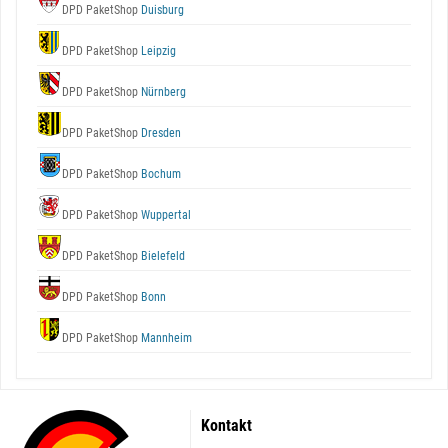
DPD PaketShop
Duisburg
DPD PaketShop
Leipzig
DPD PaketShop
Nürnberg
DPD PaketShop
Dresden
DPD PaketShop
Bochum
DPD PaketShop
Wuppertal
DPD PaketShop
Bielefeld
DPD PaketShop
Bonn
DPD PaketShop
Mannheim
Kontakt