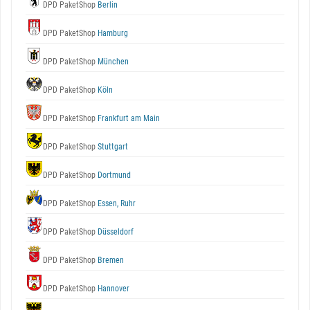
DPD PaketShop
Berlin
DPD PaketShop
Hamburg
DPD PaketShop
München
DPD PaketShop
Köln
DPD PaketShop
Frankfurt am Main
DPD PaketShop
Stuttgart
DPD PaketShop
Dortmund
DPD PaketShop
Essen, Ruhr
DPD PaketShop
Düsseldorf
DPD PaketShop
Bremen
DPD PaketShop
Hannover