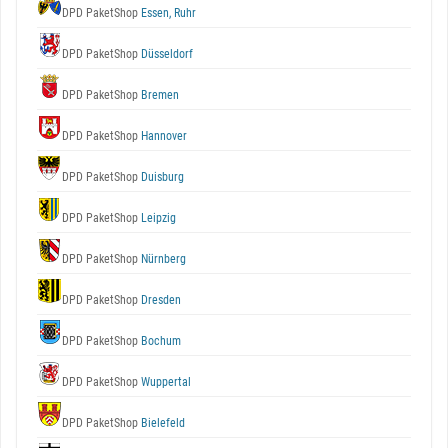
DPD PaketShop
Essen, Ruhr
DPD PaketShop
Düsseldorf
DPD PaketShop
Bremen
DPD PaketShop
Hannover
DPD PaketShop
Duisburg
DPD PaketShop
Leipzig
DPD PaketShop
Nürnberg
DPD PaketShop
Dresden
DPD PaketShop
Bochum
DPD PaketShop
Wuppertal
DPD PaketShop
Bielefeld