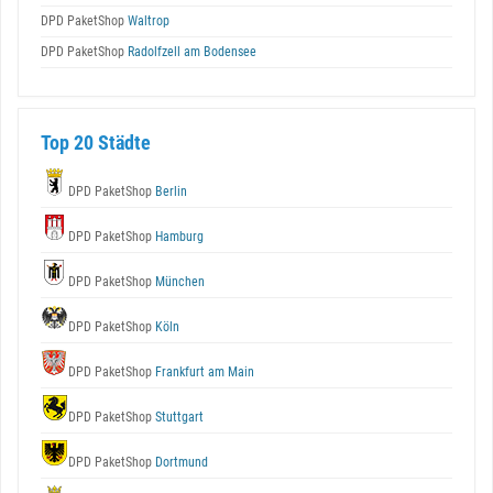
DPD PaketShop
Waltrop
DPD PaketShop
Radolfzell am Bodensee
Top 20 Städte
DPD PaketShop
Berlin
DPD PaketShop
Hamburg
DPD PaketShop
München
DPD PaketShop
Köln
DPD PaketShop
Frankfurt am Main
DPD PaketShop
Stuttgart
DPD PaketShop
Dortmund