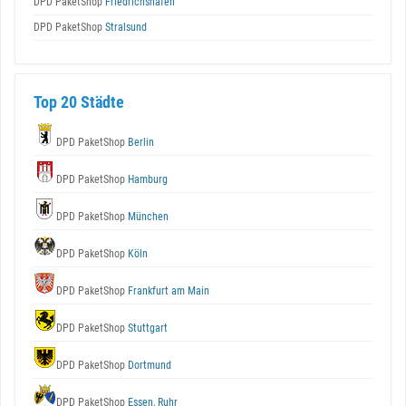
DPD PaketShop
Friedrichshafen
DPD PaketShop
Stralsund
Top 20 Städte
DPD PaketShop
Berlin
DPD PaketShop
Hamburg
DPD PaketShop
München
DPD PaketShop
Köln
DPD PaketShop
Frankfurt am Main
DPD PaketShop
Stuttgart
DPD PaketShop
Dortmund
DPD PaketShop
Essen, Ruhr