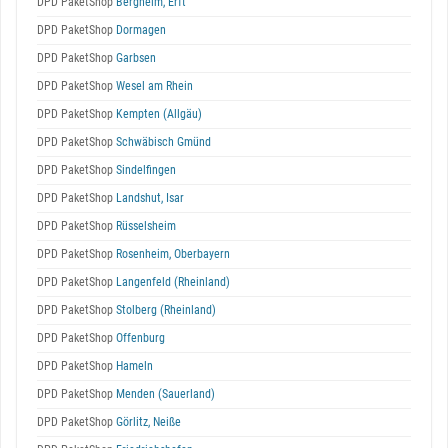
DPD PaketShop
Bergheim, Erft
DPD PaketShop
Dormagen
DPD PaketShop
Garbsen
DPD PaketShop
Wesel am Rhein
DPD PaketShop
Kempten (Allgäu)
DPD PaketShop
Schwäbisch Gmünd
DPD PaketShop
Sindelfingen
DPD PaketShop
Landshut, Isar
DPD PaketShop
Rüsselsheim
DPD PaketShop
Rosenheim, Oberbayern
DPD PaketShop
Langenfeld (Rheinland)
DPD PaketShop
Stolberg (Rheinland)
DPD PaketShop
Offenburg
DPD PaketShop
Hameln
DPD PaketShop
Menden (Sauerland)
DPD PaketShop
Görlitz, Neiße