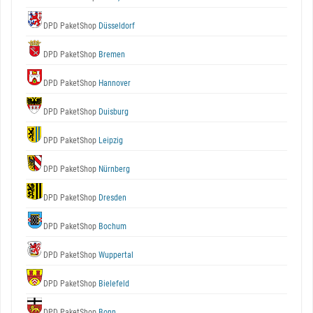
DPD PaketShop
Düsseldorf
DPD PaketShop
Bremen
DPD PaketShop
Hannover
DPD PaketShop
Duisburg
DPD PaketShop
Leipzig
DPD PaketShop
Nürnberg
DPD PaketShop
Dresden
DPD PaketShop
Bochum
DPD PaketShop
Wuppertal
DPD PaketShop
Bielefeld
DPD PaketShop
Bonn