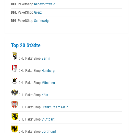
DHL PaketShop
Radevormwald
DHL PaketShop
Greiz
DHL PaketShop
Schleswig
Top 20 Städte
DHL PaketShop
Berlin
DHL PaketShop
Hamburg
DHL PaketShop
München
DHL PaketShop
Köln
DHL PaketShop
Frankfurt am Main
DHL PaketShop
Stuttgart
DHL PaketShop
Dortmund