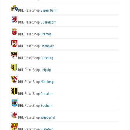
DHL PaketShop
Essen, Ruhr
DHL PaketShop
Düsseldorf
DHL PaketShop
Bremen
DHL PaketShop
Hannover
DHL PaketShop
Duisburg
DHL PaketShop
Leipzig
DHL PaketShop
Nürnberg
DHL PaketShop
Dresden
DHL PaketShop
Bochum
DHL PaketShop
Wuppertal
DHL PaketShop
Bielefeld