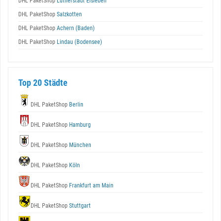
DHL PaketShop
Lutherstadt Eisleben
DHL PaketShop
Salzkotten
DHL PaketShop
Achern (Baden)
DHL PaketShop
Lindau (Bodensee)
Top 20 Städte
DHL PaketShop
Berlin
DHL PaketShop
Hamburg
DHL PaketShop
München
DHL PaketShop
Köln
DHL PaketShop
Frankfurt am Main
DHL PaketShop
Stuttgart