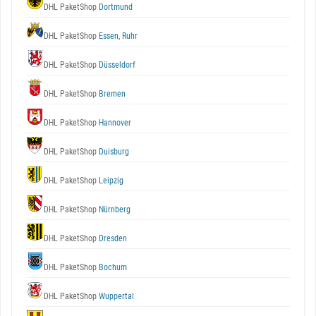
DHL PaketShop
Dortmund
DHL PaketShop
Essen, Ruhr
DHL PaketShop
Düsseldorf
DHL PaketShop
Bremen
DHL PaketShop
Hannover
DHL PaketShop
Duisburg
DHL PaketShop
Leipzig
DHL PaketShop
Nürnberg
DHL PaketShop
Dresden
DHL PaketShop
Bochum
DHL PaketShop
Wuppertal