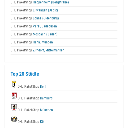
DHL PaketShop
Heppenheim (Bergstraße)
DHL PaketShop
Ellwangen (Jagst)
DHL PaketShop
Lohne (Oldenburg)
DHL PaketShop
Varel, Jadebusen
DHL PaketShop
Mosbach (Baden)
DHL PaketShop
Hann. Münden
DHL PaketShop
Zirndorf, Mittelfranken
Top 20 Städte
DHL PaketShop
Berlin
DHL PaketShop
Hamburg
DHL PaketShop
München
DHL PaketShop
Köln