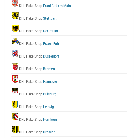
DHL PaketShop
Frankfurt am Main
DHL PaketShop
Stuttgart
DHL PaketShop
Dortmund
DHL PaketShop
Essen, Ruhr
DHL PaketShop
Düsseldorf
DHL PaketShop
Bremen
DHL PaketShop
Hannover
DHL PaketShop
Duisburg
DHL PaketShop
Leipzig
DHL PaketShop
Nürnberg
DHL PaketShop
Dresden