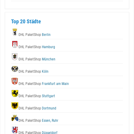
Top 20 Städte
DHL PaketShop
Berlin
DHL PaketShop
Hamburg
DHL PaketShop
München
DHL PaketShop
Köln
DHL PaketShop
Frankfurt am Main
DHL PaketShop
Stuttgart
DHL PaketShop
Dortmund
DHL PaketShop
Essen, Ruhr
DHL PaketShop
Düsseldorf