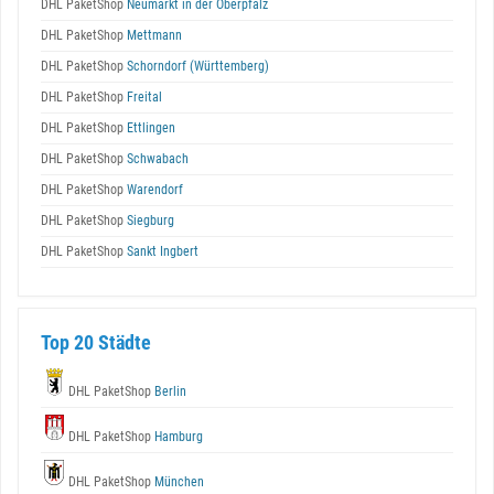
DHL PaketShop
Neumarkt in der Oberpfalz
DHL PaketShop
Mettmann
DHL PaketShop
Schorndorf (Württemberg)
DHL PaketShop
Freital
DHL PaketShop
Ettlingen
DHL PaketShop
Schwabach
DHL PaketShop
Warendorf
DHL PaketShop
Siegburg
DHL PaketShop
Sankt Ingbert
Top 20 Städte
DHL PaketShop
Berlin
DHL PaketShop
Hamburg
DHL PaketShop
München