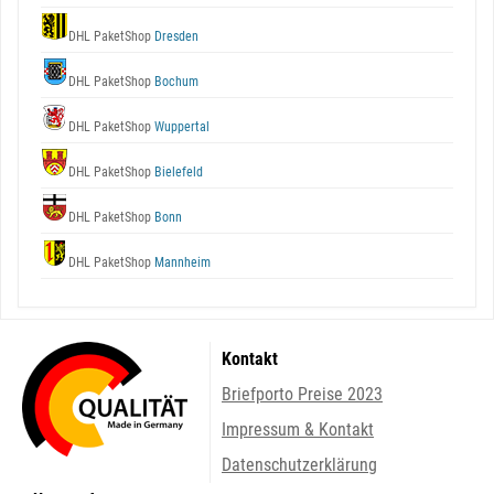
DHL PaketShop
Dresden
DHL PaketShop
Bochum
DHL PaketShop
Wuppertal
DHL PaketShop
Bielefeld
DHL PaketShop
Bonn
DHL PaketShop
Mannheim
Kontakt
Briefporto Preise 2023
Impressum & Kontakt
Datenschutzerklärung