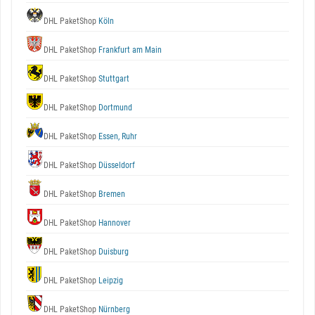
DHL PaketShop
Köln
DHL PaketShop
Frankfurt am Main
DHL PaketShop
Stuttgart
DHL PaketShop
Dortmund
DHL PaketShop
Essen, Ruhr
DHL PaketShop
Düsseldorf
DHL PaketShop
Bremen
DHL PaketShop
Hannover
DHL PaketShop
Duisburg
DHL PaketShop
Leipzig
DHL PaketShop
Nürnberg