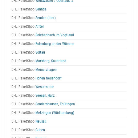
DHL PaketShop
Weißwasser / Oberlausitz
DHL PaketShop
Sehnde
DHL PaketShop
Senden (Iller)
DHL PaketShop
Alfter
DHL PaketShop
Reichenbach im Vogtland
DHL PaketShop
Rotenburg an der Wümme
DHL PaketShop
Soltau
DHL PaketShop
Marsberg, Sauerland
DHL PaketShop
Meinerzhagen
DHL PaketShop
Hohen Neuendorf
DHL PaketShop
Westerstede
DHL PaketShop
Seesen, Harz
DHL PaketShop
Sondershausen, Thüringen
DHL PaketShop
Metzingen (Württemberg)
DHL PaketShop
Neusäß
DHL PaketShop
Guben