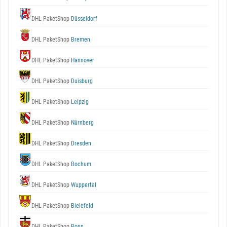
DHL PaketShop
Düsseldorf
DHL PaketShop
Bremen
DHL PaketShop
Hannover
DHL PaketShop
Duisburg
DHL PaketShop
Leipzig
DHL PaketShop
Nürnberg
DHL PaketShop
Dresden
DHL PaketShop
Bochum
DHL PaketShop
Wuppertal
DHL PaketShop
Bielefeld
DHL PaketShop
Bonn