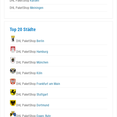
DHL PaketShop
Karben
DHL PaketShop
Meiningen
Top 20 Städte
DHL PaketShop
Berlin
DHL PaketShop
Hamburg
DHL PaketShop
München
DHL PaketShop
Köln
DHL PaketShop
Frankfurt am Main
DHL PaketShop
Stuttgart
DHL PaketShop
Dortmund
DHL PaketShop
Essen, Ruhr