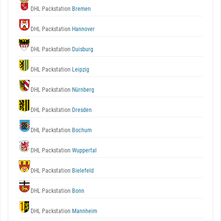
DHL Packstation
Bremen
DHL Packstation
Hannover
DHL Packstation
Duisburg
DHL Packstation
Leipzig
DHL Packstation
Nürnberg
DHL Packstation
Dresden
DHL Packstation
Bochum
DHL Packstation
Wuppertal
DHL Packstation
Bielefeld
DHL Packstation
Bonn
DHL Packstation
Mannheim