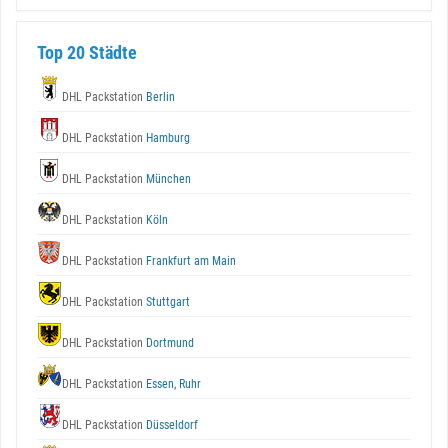
Top 20 Städte
DHL Packstation
Berlin
DHL Packstation
Hamburg
DHL Packstation
München
DHL Packstation
Köln
DHL Packstation
Frankfurt am Main
DHL Packstation
Stuttgart
DHL Packstation
Dortmund
DHL Packstation
Essen, Ruhr
DHL Packstation
Düsseldorf