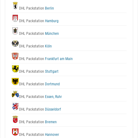
DHL Packstation
Berlin
DHL Packstation
Hamburg
DHL Packstation
München
DHL Packstation
Köln
DHL Packstation
Frankfurt am Main
DHL Packstation
Stuttgart
DHL Packstation
Dortmund
DHL Packstation
Essen, Ruhr
DHL Packstation
Düsseldorf
DHL Packstation
Bremen
DHL Packstation
Hannover