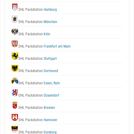
DHL Packstation
Hamburg
DHL Packstation
München
DHL Packstation
Köln
DHL Packstation
Frankfurt am Main
DHL Packstation
Stuttgart
DHL Packstation
Dortmund
DHL Packstation
Essen, Ruhr
DHL Packstation
Düsseldorf
DHL Packstation
Bremen
DHL Packstation
Hannover
DHL Packstation
Duisburg