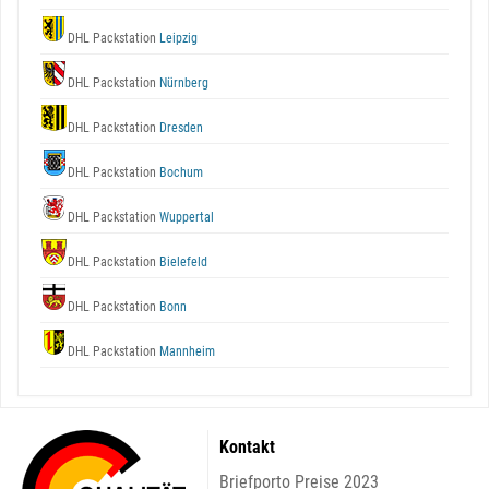
DHL Packstation
Leipzig
DHL Packstation
Nürnberg
DHL Packstation
Dresden
DHL Packstation
Bochum
DHL Packstation
Wuppertal
DHL Packstation
Bielefeld
DHL Packstation
Bonn
DHL Packstation
Mannheim
Kontakt
Briefporto Preise 2023