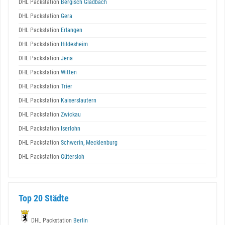
DHL Packstation
Bergisch Gladbach
DHL Packstation
Gera
DHL Packstation
Erlangen
DHL Packstation
Hildesheim
DHL Packstation
Jena
DHL Packstation
Witten
DHL Packstation
Trier
DHL Packstation
Kaiserslautern
DHL Packstation
Zwickau
DHL Packstation
Iserlohn
DHL Packstation
Schwerin, Mecklenburg
DHL Packstation
Gütersloh
Top 20 Städte
DHL Packstation
Berlin