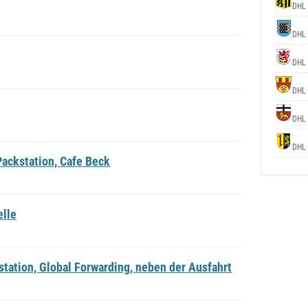
DHL 
DHL 
DHL 
DHL 
DHL 
DHL 
ackstation, Cafe Beck
elle
tation, Global Forwarding, neben der Ausfahrt