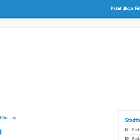
Paket Shops Fi
 Nürnberg
Stadtt
g
DHL Packs
DHL Packs