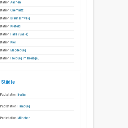
station
Aachen
station
Chemnitz
station
Braunschweig
station
Krefeld
station
Halle (Saale)
station
Kiel
station
Magdeburg
station
Freiburg im Breisgau
 Städte
Packstation
Berlin
Packstation
Hamburg
Packstation
München