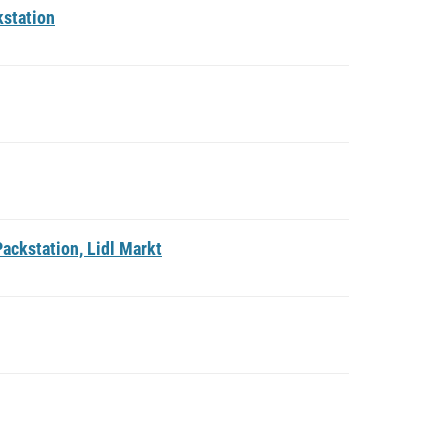
kstation
ackstation, Lidl Markt