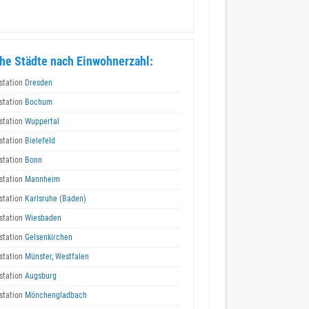
he Städte nach Einwohnerzahl:
station
Dresden
station
Bochum
station
Wuppertal
station
Bielefeld
station
Bonn
station
Mannheim
station
Karlsruhe (Baden)
station
Wiesbaden
station
Gelsenkirchen
station
Münster, Westfalen
station
Augsburg
station
Mönchengladbach