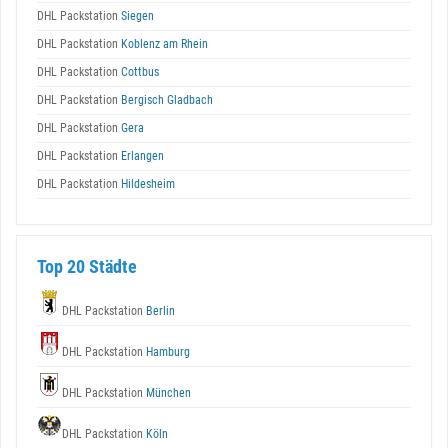
DHL Packstation
Siegen
DHL Packstation
Koblenz am Rhein
DHL Packstation
Cottbus
DHL Packstation
Bergisch Gladbach
DHL Packstation
Gera
DHL Packstation
Erlangen
DHL Packstation
Hildesheim
Top 20 Städte
DHL Packstation
Berlin
DHL Packstation
Hamburg
DHL Packstation
München
DHL Packstation
Köln