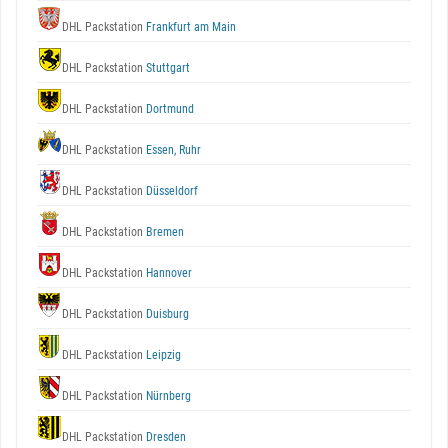
DHL Packstation
Frankfurt am Main
DHL Packstation
Stuttgart
DHL Packstation
Dortmund
DHL Packstation
Essen, Ruhr
DHL Packstation
Düsseldorf
DHL Packstation
Bremen
DHL Packstation
Hannover
DHL Packstation
Duisburg
DHL Packstation
Leipzig
DHL Packstation
Nürnberg
DHL Packstation
Dresden