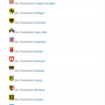
DHL Packstation
Frankfurt am Main
DHL Packstation
Stuttgart
DHL Packstation
Dortmund
DHL Packstation
Essen, Ruhr
DHL Packstation
Düsseldorf
DHL Packstation
Bremen
DHL Packstation
Hannover
DHL Packstation
Duisburg
DHL Packstation
Leipzig
DHL Packstation
Nürnberg
DHL Packstation
Dresden