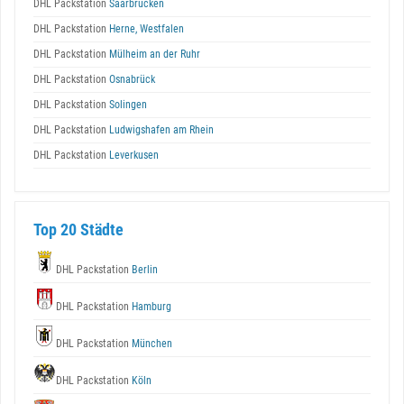
DHL Packstation
Saarbrücken
DHL Packstation
Herne, Westfalen
DHL Packstation
Mülheim an der Ruhr
DHL Packstation
Osnabrück
DHL Packstation
Solingen
DHL Packstation
Ludwigshafen am Rhein
DHL Packstation
Leverkusen
Top 20 Städte
DHL Packstation
Berlin
DHL Packstation
Hamburg
DHL Packstation
München
DHL Packstation
Köln