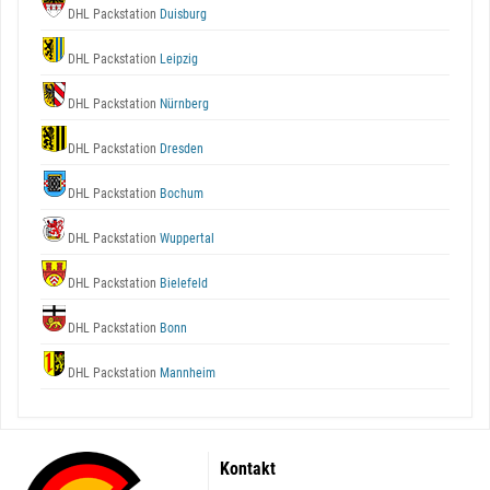
DHL Packstation
Duisburg
DHL Packstation
Leipzig
DHL Packstation
Nürnberg
DHL Packstation
Dresden
DHL Packstation
Bochum
DHL Packstation
Wuppertal
DHL Packstation
Bielefeld
DHL Packstation
Bonn
DHL Packstation
Mannheim
Kontakt