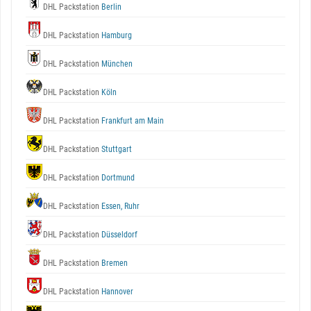
DHL Packstation
Berlin
DHL Packstation
Hamburg
DHL Packstation
München
DHL Packstation
Köln
DHL Packstation
Frankfurt am Main
DHL Packstation
Stuttgart
DHL Packstation
Dortmund
DHL Packstation
Essen, Ruhr
DHL Packstation
Düsseldorf
DHL Packstation
Bremen
DHL Packstation
Hannover