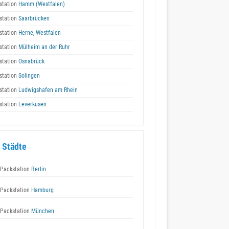
station
Hamm (Westfalen)
station
Saarbrücken
station
Herne, Westfalen
station
Mülheim an der Ruhr
station
Osnabrück
station
Solingen
station
Ludwigshafen am Rhein
station
Leverkusen
 Städte
Packstation
Berlin
Packstation
Hamburg
Packstation
München