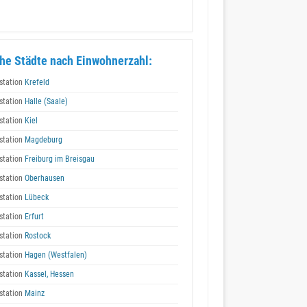
he Städte nach Einwohnerzahl:
station
Krefeld
station
Halle (Saale)
station
Kiel
station
Magdeburg
station
Freiburg im Breisgau
station
Oberhausen
station
Lübeck
station
Erfurt
station
Rostock
station
Hagen (Westfalen)
station
Kassel, Hessen
station
Mainz