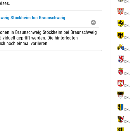
DHL 
eises.
DHL 
hweig Stöckheim bei Braunschweig
DHL 
tionen in Braunschweig Stöckheim bei Braunschweig
dividuell geprüft werden. Die hinterlegten
DHL 
ch noch einmal variieren.
DHL 
DHL 
DHL 
DHL 
DHL 
DHL 
DHL 