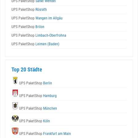
UPS PaketShop
Sankt Wendel
UPS PaketShop
Rösrath
UPS PaketShop
Wangen im Allgäu
UPS PaketShop
Brilon
UPS PaketShop
Limbach-Oberfrohna
UPS PaketShop
Leimen (Baden)
Top 20 Städte
UPS PaketShop
Berlin
UPS PaketShop
Hamburg
UPS PaketShop
München
UPS PaketShop
Köln
UPS PaketShop
Frankfurt am Main