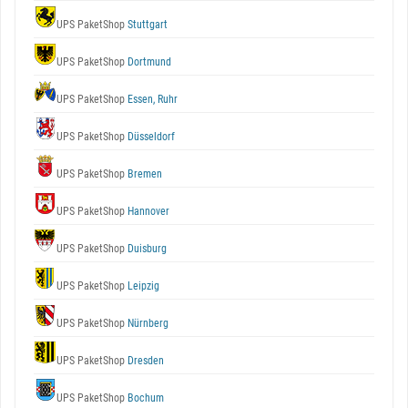
UPS PaketShop
Stuttgart
UPS PaketShop
Dortmund
UPS PaketShop
Essen, Ruhr
UPS PaketShop
Düsseldorf
UPS PaketShop
Bremen
UPS PaketShop
Hannover
UPS PaketShop
Duisburg
UPS PaketShop
Leipzig
UPS PaketShop
Nürnberg
UPS PaketShop
Dresden
UPS PaketShop
Bochum