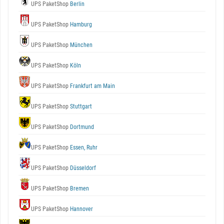
UPS PaketShop
Berlin
UPS PaketShop
Hamburg
UPS PaketShop
München
UPS PaketShop
Köln
UPS PaketShop
Frankfurt am Main
UPS PaketShop
Stuttgart
UPS PaketShop
Dortmund
UPS PaketShop
Essen, Ruhr
UPS PaketShop
Düsseldorf
UPS PaketShop
Bremen
UPS PaketShop
Hannover