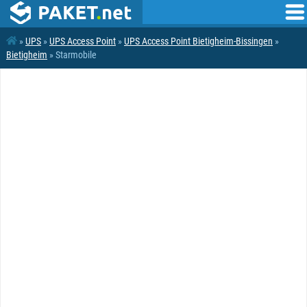
»
UPS
»
UPS Access Point
»
UPS Access Point Bietigheim-Bissingen
»
Bietigheim
» Starmobile