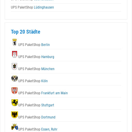
UPS PaketShop
Lüdinghausen
Top 20 Städte
UPS PaketShop
Berlin
UPS PaketShop
Hamburg
UPS PaketShop
München
UPS PaketShop
Köln
UPS PaketShop
Frankfurt am Main
UPS PaketShop
Stuttgart
UPS PaketShop
Dortmund
UPS PaketShop
Essen, Ruhr