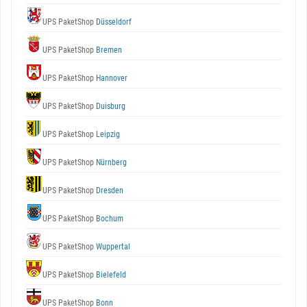
UPS PaketShop
Düsseldorf
UPS PaketShop
Bremen
UPS PaketShop
Hannover
UPS PaketShop
Duisburg
UPS PaketShop
Leipzig
UPS PaketShop
Nürnberg
UPS PaketShop
Dresden
UPS PaketShop
Bochum
UPS PaketShop
Wuppertal
UPS PaketShop
Bielefeld
UPS PaketShop
Bonn