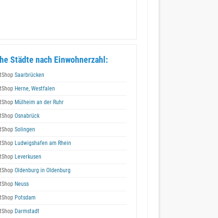
he Städte nach Einwohnerzahl:
tShop
Saarbrücken
tShop
Herne, Westfalen
tShop
Mülheim an der Ruhr
tShop
Osnabrück
tShop
Solingen
tShop
Ludwigshafen am Rhein
tShop
Leverkusen
tShop
Oldenburg in Oldenburg
tShop
Neuss
tShop
Potsdam
tShop
Darmstadt