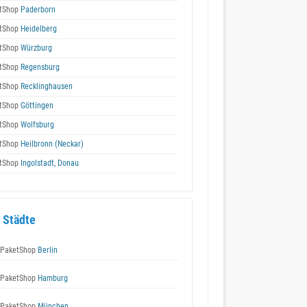
tShop
Paderborn
tShop
Heidelberg
tShop
Würzburg
tShop
Regensburg
tShop
Recklinghausen
tShop
Göttingen
tShop
Wolfsburg
tShop
Heilbronn (Neckar)
tShop
Ingolstadt, Donau
 Städte
 PaketShop
Berlin
 PaketShop
Hamburg
 PaketShop
München