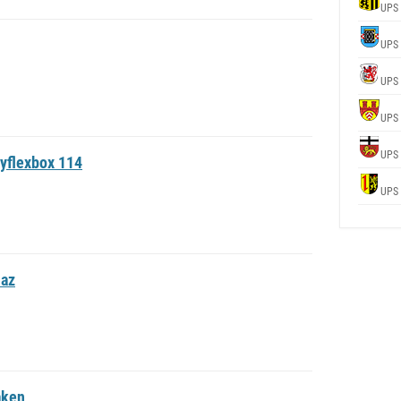
UPS
UPS
UPS
UPS
UPS
yflexbox 114
UPS
daz
aken