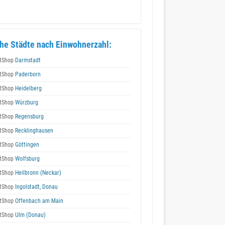
he Städte nach Einwohnerzahl:
tShop
Darmstadt
tShop
Paderborn
tShop
Heidelberg
tShop
Würzburg
tShop
Regensburg
tShop
Recklinghausen
tShop
Göttingen
tShop
Wolfsburg
tShop
Heilbronn (Neckar)
tShop
Ingolstadt, Donau
tShop
Offenbach am Main
tShop
Ulm (Donau)