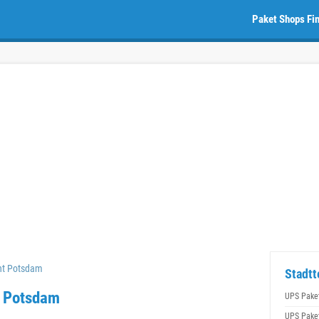
Paket Shops Fi
nt Potsdam
Stadtt
n Potsdam
UPS Pake
UPS Pake