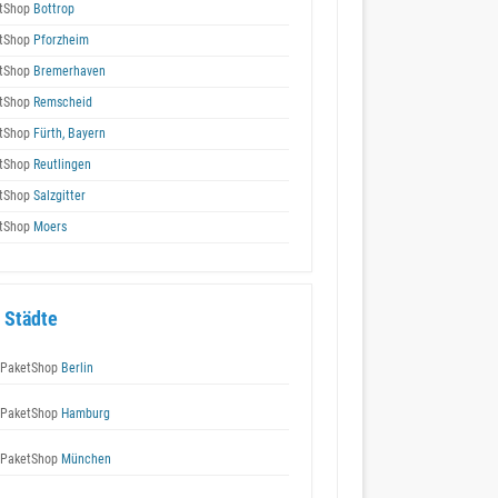
tShop
Bottrop
tShop
Pforzheim
tShop
Bremerhaven
tShop
Remscheid
tShop
Fürth, Bayern
tShop
Reutlingen
tShop
Salzgitter
tShop
Moers
 Städte
 PaketShop
Berlin
 PaketShop
Hamburg
 PaketShop
München