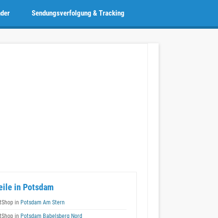
nder
Sendungsverfolgung & Tracking
eile in Potsdam
tShop in
Potsdam Am Stern
tShop in
Potsdam Babelsberg Nord