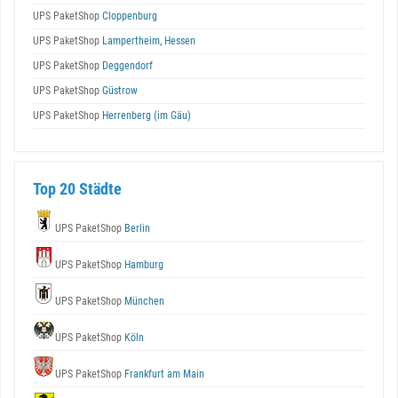
UPS PaketShop
Cloppenburg
UPS PaketShop
Lampertheim, Hessen
UPS PaketShop
Deggendorf
UPS PaketShop
Güstrow
UPS PaketShop
Herrenberg (im Gäu)
Top 20 Städte
UPS PaketShop
Berlin
UPS PaketShop
Hamburg
UPS PaketShop
München
UPS PaketShop
Köln
UPS PaketShop
Frankfurt am Main