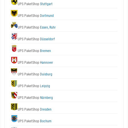
UPS PaketShop
Stuttgart
UPS PaketShop
Dortmund
UPS PaketShop
Essen, Ruhr
UPS PaketShop
Düsseldorf
UPS PaketShop
Bremen
UPS PaketShop
Hannover
UPS PaketShop
Duisburg
UPS PaketShop
Leipzig
UPS PaketShop
Nürnberg
UPS PaketShop
Dresden
UPS PaketShop
Bochum