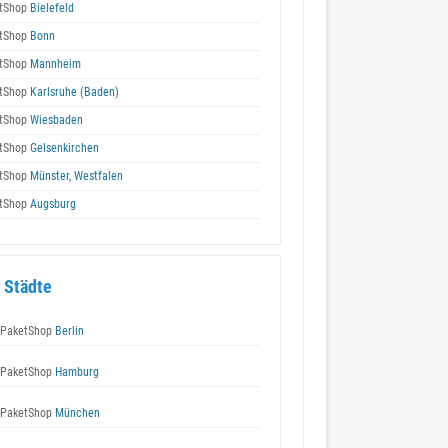
tShop
Bielefeld
tShop
Bonn
tShop
Mannheim
tShop
Karlsruhe (Baden)
tShop
Wiesbaden
tShop
Gelsenkirchen
tShop
Münster, Westfalen
tShop
Augsburg
 Städte
 PaketShop
Berlin
 PaketShop
Hamburg
 PaketShop
München