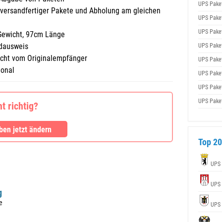
UPS Pake
 versandfertiger Pakete und Abholung am gleichen
UPS Pake
UPS Pake
Gewicht, 97cm Länge
ldausweis
UPS Pake
macht vom Originalempfänger
UPS Pake
ional
UPS Pake
UPS Pake
UPS Pake
 richtig?
en jetzt ändern
Top 20
UPS
UPS
g
e
UPS