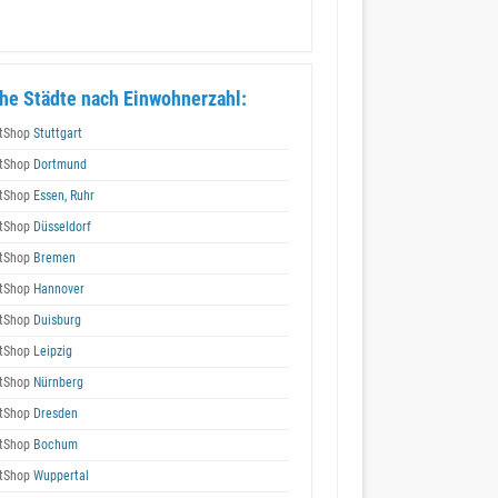
he Städte nach Einwohnerzahl:
tShop
Stuttgart
tShop
Dortmund
tShop
Essen, Ruhr
tShop
Düsseldorf
tShop
Bremen
tShop
Hannover
tShop
Duisburg
tShop
Leipzig
tShop
Nürnberg
tShop
Dresden
tShop
Bochum
tShop
Wuppertal