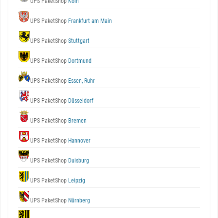
UPS PaketShop
Köln
UPS PaketShop
Frankfurt am Main
UPS PaketShop
Stuttgart
UPS PaketShop
Dortmund
UPS PaketShop
Essen, Ruhr
UPS PaketShop
Düsseldorf
UPS PaketShop
Bremen
UPS PaketShop
Hannover
UPS PaketShop
Duisburg
UPS PaketShop
Leipzig
UPS PaketShop
Nürnberg