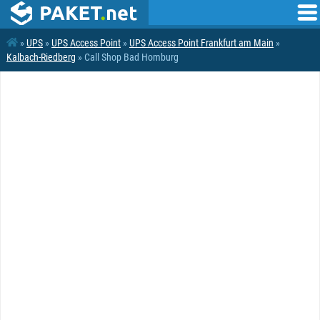
»
UPS
»
UPS Access Point
»
UPS Access Point Frankfurt am Main
»
Kalbach-Riedberg
» Call Shop Bad Homburg