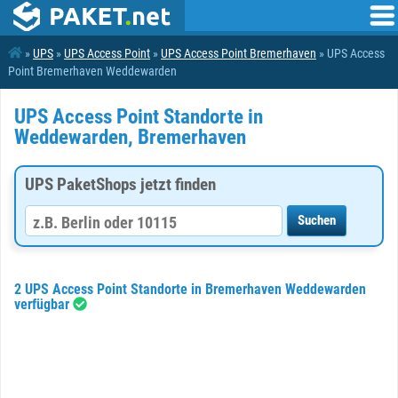
»
UPS
»
UPS Access Point
»
UPS Access Point Bremerhaven
» UPS Access
Point Bremerhaven Weddewarden
UPS Access Point Standorte in
Weddewarden, Bremerhaven
UPS PaketShops jetzt finden
2 UPS Access Point Standorte in Bremerhaven Weddewarden
verfügbar