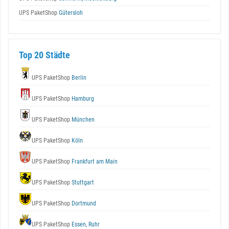
UPS PaketShop
Gütersloh
Top 20 Städte
UPS PaketShop
Berlin
UPS PaketShop
Hamburg
UPS PaketShop
München
UPS PaketShop
Köln
UPS PaketShop
Frankfurt am Main
UPS PaketShop
Stuttgart
UPS PaketShop
Dortmund
UPS PaketShop
Essen, Ruhr