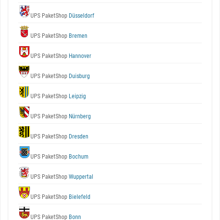
UPS PaketShop
Düsseldorf
UPS PaketShop
Bremen
UPS PaketShop
Hannover
UPS PaketShop
Duisburg
UPS PaketShop
Leipzig
UPS PaketShop
Nürnberg
UPS PaketShop
Dresden
UPS PaketShop
Bochum
UPS PaketShop
Wuppertal
UPS PaketShop
Bielefeld
UPS PaketShop
Bonn