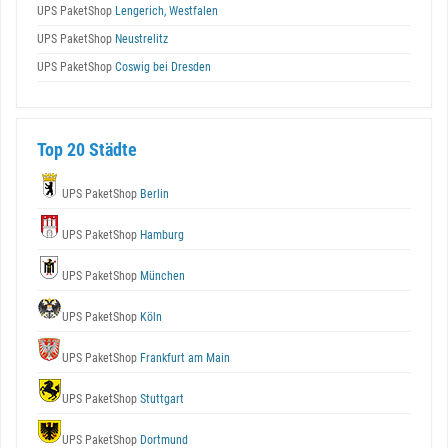
UPS PaketShop
Lengerich, Westfalen
UPS PaketShop
Neustrelitz
UPS PaketShop
Coswig bei Dresden
Top 20 Städte
UPS PaketShop
Berlin
UPS PaketShop
Hamburg
UPS PaketShop
München
UPS PaketShop
Köln
UPS PaketShop
Frankfurt am Main
UPS PaketShop
Stuttgart
UPS PaketShop
Dortmund