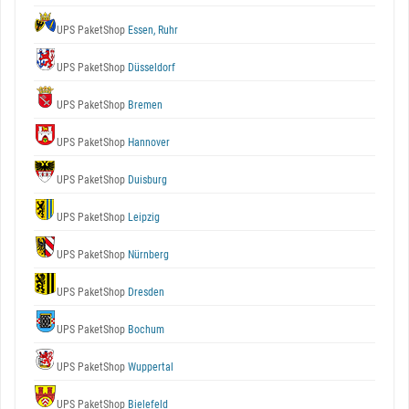
UPS PaketShop
Essen, Ruhr
UPS PaketShop
Düsseldorf
UPS PaketShop
Bremen
UPS PaketShop
Hannover
UPS PaketShop
Duisburg
UPS PaketShop
Leipzig
UPS PaketShop
Nürnberg
UPS PaketShop
Dresden
UPS PaketShop
Bochum
UPS PaketShop
Wuppertal
UPS PaketShop
Bielefeld