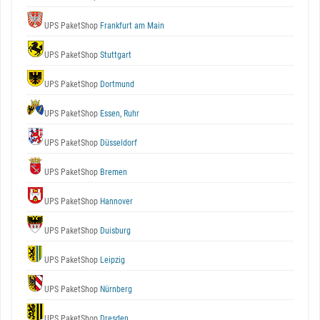
UPS PaketShop
Frankfurt am Main
UPS PaketShop
Stuttgart
UPS PaketShop
Dortmund
UPS PaketShop
Essen, Ruhr
UPS PaketShop
Düsseldorf
UPS PaketShop
Bremen
UPS PaketShop
Hannover
UPS PaketShop
Duisburg
UPS PaketShop
Leipzig
UPS PaketShop
Nürnberg
UPS PaketShop
Dresden