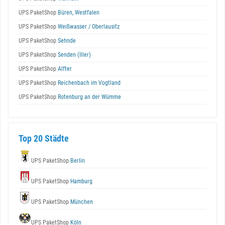
UPS PaketShop
Büren, Westfalen
UPS PaketShop
Weißwasser / Oberlausitz
UPS PaketShop
Sehnde
UPS PaketShop
Senden (Iller)
UPS PaketShop
Alfter
UPS PaketShop
Reichenbach im Vogtland
UPS PaketShop
Rotenburg an der Wümme
Top 20 Städte
UPS PaketShop
Berlin
UPS PaketShop
Hamburg
UPS PaketShop
München
UPS PaketShop
Köln