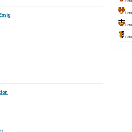
Herm
Herm
Essig
Herm
Herm
tion
er