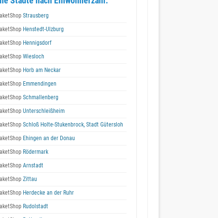
he Städte nach Einwohnerzahl:
aketShop
Strausberg
aketShop
Henstedt-Ulzburg
aketShop
Hennigsdorf
aketShop
Wiesloch
aketShop
Horb am Neckar
aketShop
Emmendingen
aketShop
Schmallenberg
aketShop
Unterschleißheim
aketShop
Schloß Holte-Stukenbrock, Stadt Gütersloh
aketShop
Ehingen an der Donau
aketShop
Rödermark
aketShop
Arnstadt
aketShop
Zittau
aketShop
Herdecke an der Ruhr
aketShop
Rudolstadt