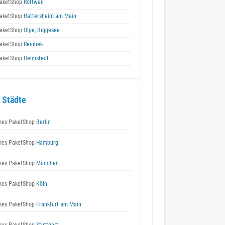
aketShop
Rottweil
aketShop
Hattersheim am Main
aketShop
Olpe, Biggesee
aketShop
Reinbek
aketShop
Helmstedt
 Städte
es PaketShop
Berlin
es PaketShop
Hamburg
es PaketShop
München
es PaketShop
Köln
es PaketShop
Frankfurt am Main