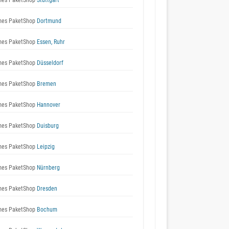
es PaketShop
Stuttgart
es PaketShop
Dortmund
es PaketShop
Essen, Ruhr
es PaketShop
Düsseldorf
es PaketShop
Bremen
es PaketShop
Hannover
es PaketShop
Duisburg
es PaketShop
Leipzig
es PaketShop
Nürnberg
es PaketShop
Dresden
es PaketShop
Bochum