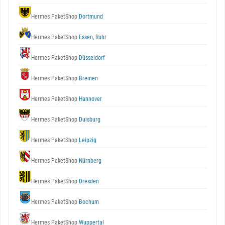
Hermes PaketShop
Dortmund
Hermes PaketShop
Essen, Ruhr
Hermes PaketShop
Düsseldorf
Hermes PaketShop
Bremen
Hermes PaketShop
Hannover
Hermes PaketShop
Duisburg
Hermes PaketShop
Leipzig
Hermes PaketShop
Nürnberg
Hermes PaketShop
Dresden
Hermes PaketShop
Bochum
Hermes PaketShop
Wuppertal