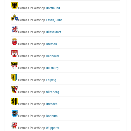
Hermes PaketShop
Dortmund
Hermes PaketShop
Essen, Ruhr
Hermes PaketShop
Düsseldorf
Hermes PaketShop
Bremen
Hermes PaketShop
Hannover
Hermes PaketShop
Duisburg
Hermes PaketShop
Leipzig
Hermes PaketShop
Nürnberg
Hermes PaketShop
Dresden
Hermes PaketShop
Bochum
Hermes PaketShop
Wuppertal