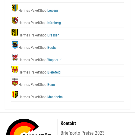
Hermes PaketShop
Leipzig
Hermes PaketShop
Nürnberg
Hermes PaketShop
Dresden
Hermes PaketShop
Bochum
Hermes PaketShop
Wuppertal
Hermes PaketShop
Bielefeld
Hermes PaketShop
Bonn
Hermes PaketShop
Mannheim
Kontakt
Briefporto Preise 2023