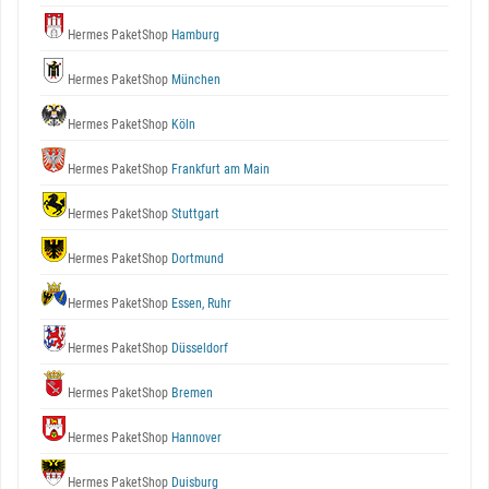
Hermes PaketShop
Hamburg
Hermes PaketShop
München
Hermes PaketShop
Köln
Hermes PaketShop
Frankfurt am Main
Hermes PaketShop
Stuttgart
Hermes PaketShop
Dortmund
Hermes PaketShop
Essen, Ruhr
Hermes PaketShop
Düsseldorf
Hermes PaketShop
Bremen
Hermes PaketShop
Hannover
Hermes PaketShop
Duisburg