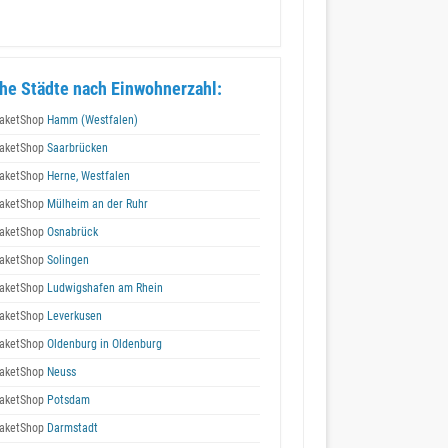
he Städte nach Einwohnerzahl:
aketShop
Hamm (Westfalen)
aketShop
Saarbrücken
aketShop
Herne, Westfalen
aketShop
Mülheim an der Ruhr
aketShop
Osnabrück
aketShop
Solingen
aketShop
Ludwigshafen am Rhein
aketShop
Leverkusen
aketShop
Oldenburg in Oldenburg
aketShop
Neuss
aketShop
Potsdam
aketShop
Darmstadt