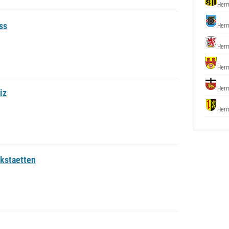
Herm
ss
Herm
Herm
Herm
Herm
iz
Herm
kstaetten