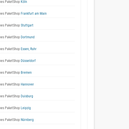
es PaketShop
Köln
es PaketShop
Frankfurt am Main
es PaketShop
Stuttgart
es PaketShop
Dortmund
es PaketShop
Essen, Ruhr
es PaketShop
Düsseldorf
es PaketShop
Bremen
es PaketShop
Hannover
es PaketShop
Duisburg
es PaketShop
Leipzig
es PaketShop
Nürnberg