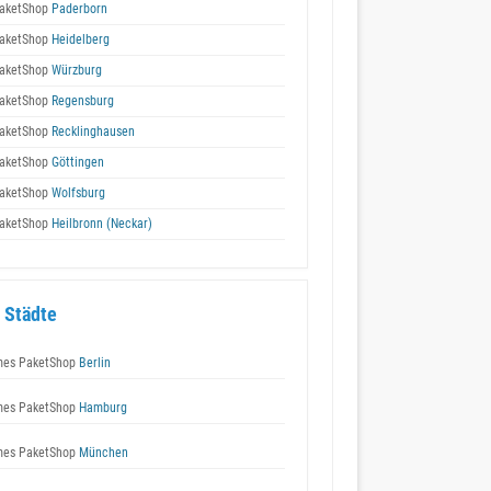
aketShop
Paderborn
aketShop
Heidelberg
aketShop
Würzburg
aketShop
Regensburg
aketShop
Recklinghausen
aketShop
Göttingen
aketShop
Wolfsburg
aketShop
Heilbronn (Neckar)
 Städte
es PaketShop
Berlin
es PaketShop
Hamburg
es PaketShop
München