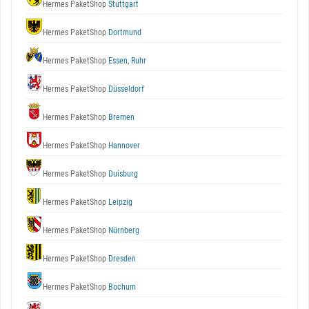
Hermes PaketShop
Stuttgart
Hermes PaketShop
Dortmund
Hermes PaketShop
Essen, Ruhr
Hermes PaketShop
Düsseldorf
Hermes PaketShop
Bremen
Hermes PaketShop
Hannover
Hermes PaketShop
Duisburg
Hermes PaketShop
Leipzig
Hermes PaketShop
Nürnberg
Hermes PaketShop
Dresden
Hermes PaketShop
Bochum