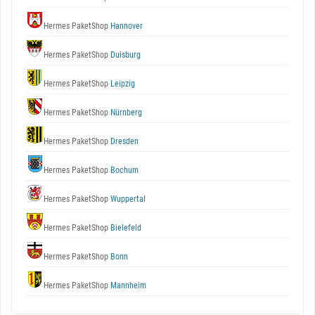
Hermes PaketShop
Hannover
Hermes PaketShop
Duisburg
Hermes PaketShop
Leipzig
Hermes PaketShop
Nürnberg
Hermes PaketShop
Dresden
Hermes PaketShop
Bochum
Hermes PaketShop
Wuppertal
Hermes PaketShop
Bielefeld
Hermes PaketShop
Bonn
Hermes PaketShop
Mannheim