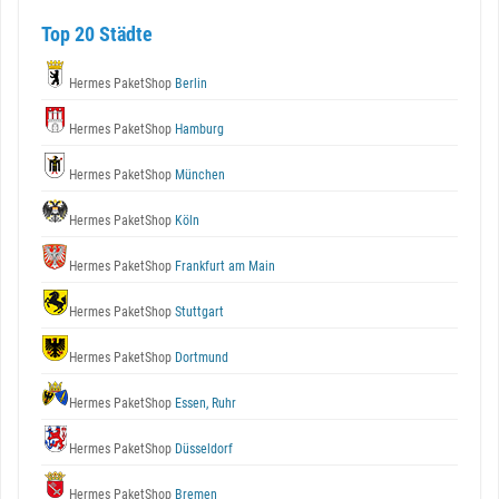
Top 20 Städte
Hermes PaketShop
Berlin
Hermes PaketShop
Hamburg
Hermes PaketShop
München
Hermes PaketShop
Köln
Hermes PaketShop
Frankfurt am Main
Hermes PaketShop
Stuttgart
Hermes PaketShop
Dortmund
Hermes PaketShop
Essen, Ruhr
Hermes PaketShop
Düsseldorf
Hermes PaketShop
Bremen