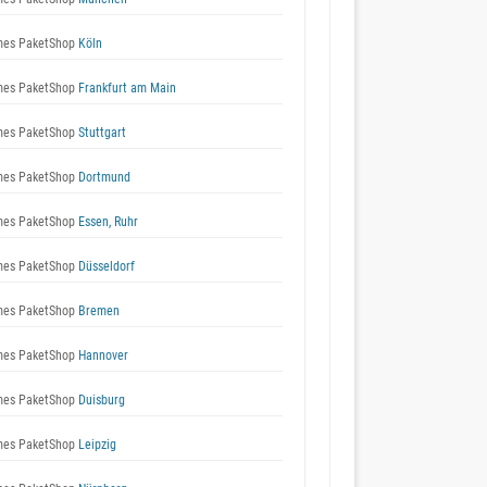
es PaketShop
Köln
es PaketShop
Frankfurt am Main
es PaketShop
Stuttgart
es PaketShop
Dortmund
es PaketShop
Essen, Ruhr
es PaketShop
Düsseldorf
es PaketShop
Bremen
es PaketShop
Hannover
es PaketShop
Duisburg
es PaketShop
Leipzig