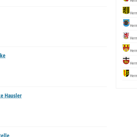
Herm
Herm
Herm
Herm
Herm
zke
Herm
Herm
e Hausler
telle