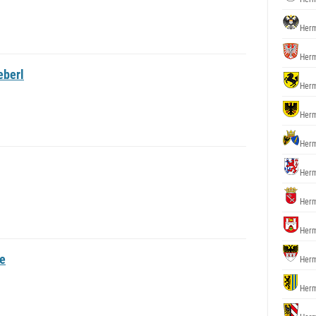
Herm
Herm
eberl
Herm
Herm
Herm
Herm
Herm
Herm
le
Herm
Herm