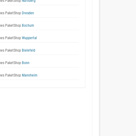
es PaketShop
Nürnberg
es PaketShop
Dresden
es PaketShop
Bochum
es PaketShop
Wuppertal
es PaketShop
Bielefeld
es PaketShop
Bonn
es PaketShop
Mannheim