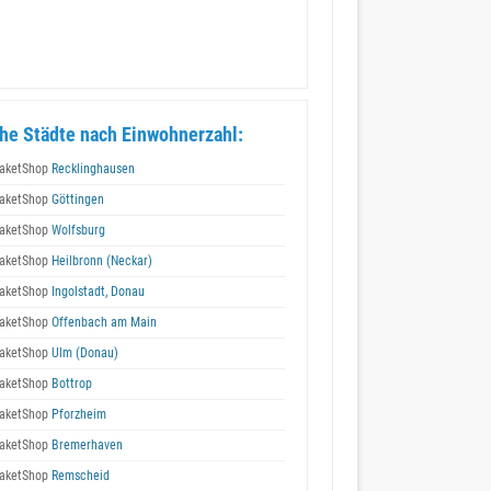
he Städte nach Einwohnerzahl:
aketShop
Recklinghausen
aketShop
Göttingen
aketShop
Wolfsburg
aketShop
Heilbronn (Neckar)
aketShop
Ingolstadt, Donau
aketShop
Offenbach am Main
aketShop
Ulm (Donau)
aketShop
Bottrop
aketShop
Pforzheim
aketShop
Bremerhaven
aketShop
Remscheid