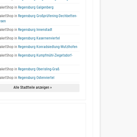
aketShop in
Regensburg Galgenberg
aketShop in
Regensburg Großprüfening-Dechbetten-
esen
aketShop in
Regensburg Innenstadt
aketShop in
Regensburg Kasernenviertel
aketShop in
Regensburg Konradsiedlung-Wutzlhofen
aketShop in
Regensburg Kumpfmühl-Ziegetsdorf-
aketShop in
Regensburg Oberisling-Graß
aketShop in
Regensburg Ostenviertel
Alle Stadtteile anzeigen »