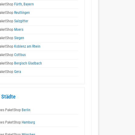
aketShop
Fürth, Bayern
aketShop
Reutlingen
aketShop
Salzgitter
aketShop
Moers
aketShop
Siegen
aketShop
Koblenz am Rhein
aketShop
Cottbus
aketShop
Bergisch Gladbach
aketShop
Gera
 Städte
es PaketShop
Berlin
es PaketShop
Hamburg
es PaketShop
München