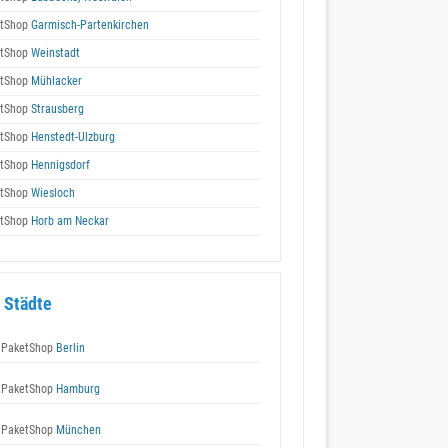
tShop
Garmisch-Partenkirchen
tShop
Weinstadt
tShop
Mühlacker
tShop
Strausberg
tShop
Henstedt-Ulzburg
tShop
Hennigsdorf
tShop
Wiesloch
tShop
Horb am Neckar
 Städte
 PaketShop
Berlin
 PaketShop
Hamburg
 PaketShop
München