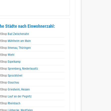
he Städte nach Einwohnerzahl:
tShop
Bad Zwischenahn
tShop
Mühlheim am Main
tShop
Ilmenau, Thüringen
tShop
Wiehl
tShop
Espelkamp
tShop
Spremberg, Niederlausitz
tShop
Sprockhövel
tShop
Glauchau
tShop
Griesheim, Hessen
tShop
Lauf an der Pegnitz
tShop
Rheinbach
tShop
Lübbecke, Westfalen