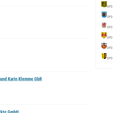
DPD
DPD
DPD
DPD
DPD
DPD
 und Karin Klemme GbR
ärkte GmbH