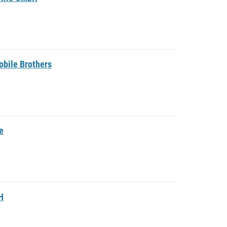
obile Brothers
e
H