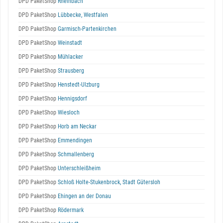
DPD PaketShop
Rheinbach
DPD PaketShop
Lübbecke, Westfalen
DPD PaketShop
Garmisch-Partenkirchen
DPD PaketShop
Weinstadt
DPD PaketShop
Mühlacker
DPD PaketShop
Strausberg
DPD PaketShop
Henstedt-Ulzburg
DPD PaketShop
Hennigsdorf
DPD PaketShop
Wiesloch
DPD PaketShop
Horb am Neckar
DPD PaketShop
Emmendingen
DPD PaketShop
Schmallenberg
DPD PaketShop
Unterschleißheim
DPD PaketShop
Schloß Holte-Stukenbrock, Stadt Gütersloh
DPD PaketShop
Ehingen an der Donau
DPD PaketShop
Rödermark