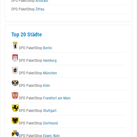
DPD PaketShop
Arnstadt
DPD PaketShop
Zittau
Top 20 Städte
DPD PaketShop
Berlin
DPD PaketShop
Hamburg
DPD PaketShop
München
DPD PaketShop
Köln
DPD PaketShop
Frankfurt am Main
DPD PaketShop
Stuttgart
DPD PaketShop
Dortmund
DPD PaketShop
Essen, Ruhr