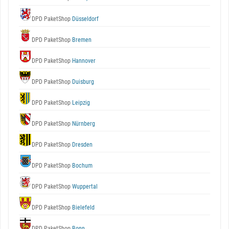
DPD PaketShop
Düsseldorf
DPD PaketShop
Bremen
DPD PaketShop
Hannover
DPD PaketShop
Duisburg
DPD PaketShop
Leipzig
DPD PaketShop
Nürnberg
DPD PaketShop
Dresden
DPD PaketShop
Bochum
DPD PaketShop
Wuppertal
DPD PaketShop
Bielefeld
DPD PaketShop
Bonn