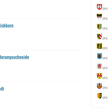
DPD
DPD
ickborn
DPD
DPD
DPD
nderungsschneide
DPD
DPD
DPD
edt
DPD
DPD