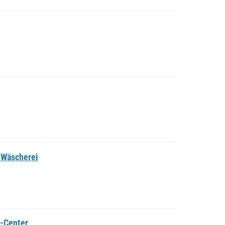
 Wäscherei
d-Center