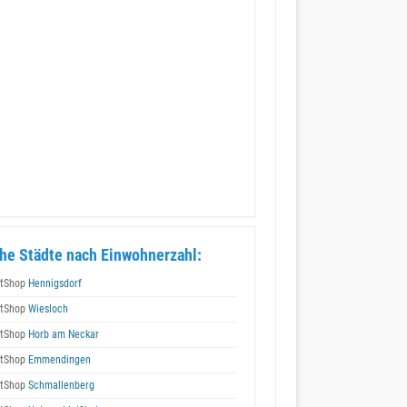
he Städte nach Einwohnerzahl:
tShop
Hennigsdorf
tShop
Wiesloch
tShop
Horb am Neckar
tShop
Emmendingen
tShop
Schmallenberg