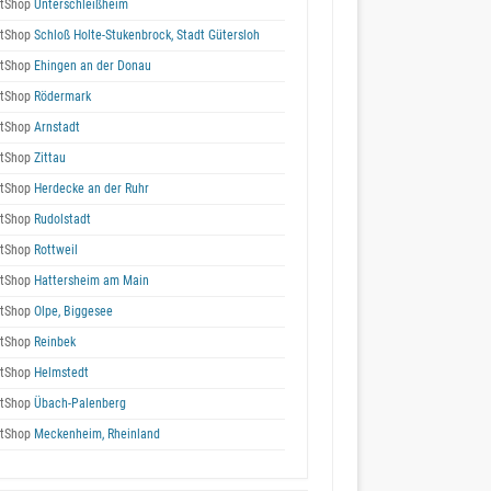
tShop
Unterschleißheim
tShop
Schloß Holte-Stukenbrock, Stadt Gütersloh
tShop
Ehingen an der Donau
tShop
Rödermark
tShop
Arnstadt
tShop
Zittau
tShop
Herdecke an der Ruhr
tShop
Rudolstadt
tShop
Rottweil
tShop
Hattersheim am Main
tShop
Olpe, Biggesee
tShop
Reinbek
tShop
Helmstedt
tShop
Übach-Palenberg
tShop
Meckenheim, Rheinland