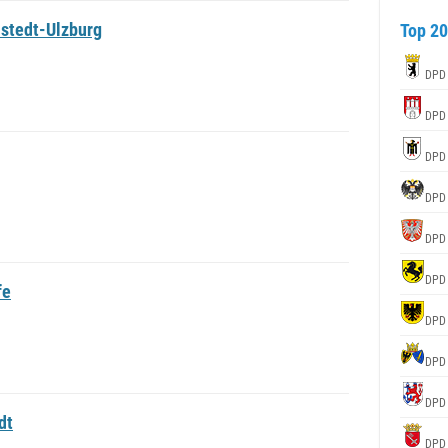
stedt-Ulzburg
Top 20
DPD
DPD
DPD
DPD
DPD
DPD
fe
DPD
DPD
DPD
dt
DPD