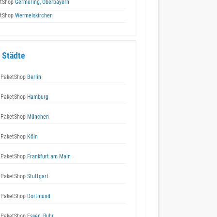
tShop
Germering, Oberbayern
tShop
Wermelskirchen
 Städte
 PaketShop
Berlin
 PaketShop
Hamburg
 PaketShop
München
 PaketShop
Köln
 PaketShop
Frankfurt am Main
 PaketShop
Stuttgart
 PaketShop
Dortmund
 PaketShop
Essen, Ruhr