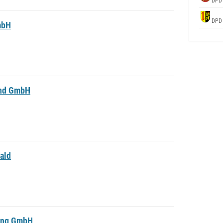
DPD
DPD
mbH
and GmbH
ald
gung GmbH