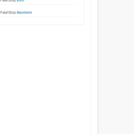
 PaketShop
Bonn
 PaketShop
Mannheim