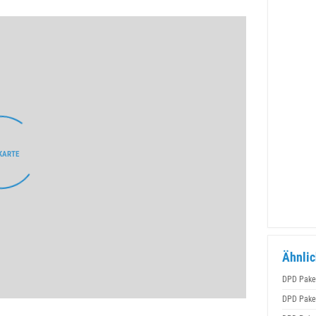
Ähnlic
DPD Pake
DPD Pake