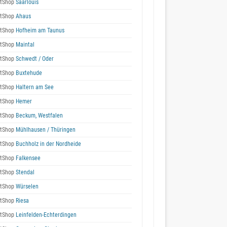
tShop
Saarlouis
tShop
Ahaus
tShop
Hofheim am Taunus
tShop
Maintal
tShop
Schwedt / Oder
tShop
Buxtehude
tShop
Haltern am See
tShop
Hemer
tShop
Beckum, Westfalen
tShop
Mühlhausen / Thüringen
tShop
Buchholz in der Nordheide
tShop
Falkensee
tShop
Stendal
tShop
Würselen
tShop
Riesa
tShop
Leinfelden-Echterdingen