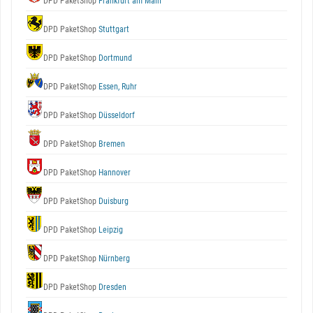
DPD PaketShop
Frankfurt am Main
DPD PaketShop
Stuttgart
DPD PaketShop
Dortmund
DPD PaketShop
Essen, Ruhr
DPD PaketShop
Düsseldorf
DPD PaketShop
Bremen
DPD PaketShop
Hannover
DPD PaketShop
Duisburg
DPD PaketShop
Leipzig
DPD PaketShop
Nürnberg
DPD PaketShop
Dresden