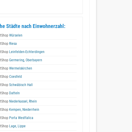
he Städte nach Einwohnerzahl:
tShop
Würselen
tShop
Riesa
tShop
Leinfelden-Echterdingen
tShop
Germering, Oberbayern
tShop
Wermelskirchen
tShop
Coesfeld
tShop
Schwäbisch Hall
tShop
Datteln
tShop
Niederkassel, Rhein
tShop
Kempen, Niederrhein
tShop
Porta Westfalica
tShop
Lage, Lippe