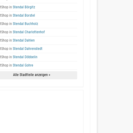
tShop in
Stendal Börgitz
tShop in
Stendal Borstel
tShop in
Stendal Buchholz
tShop in
Stendal Charlottenhof
tShop in
Stendal Dahlen
tShop in
Stendal Dahrenstedt
tShop in
Stendal Döbbelin
tShop in
Stendal Gohre
Alle Stadtteile anzeigen »