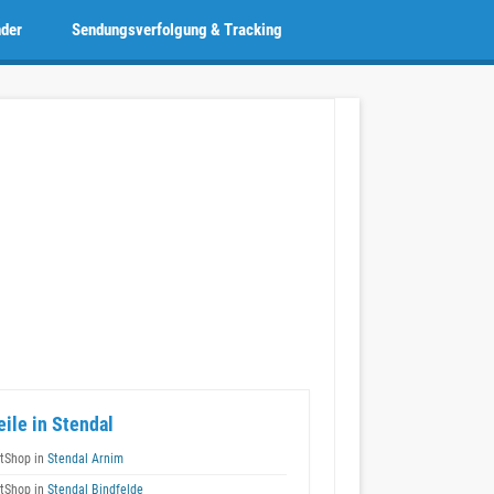
nder
Sendungsverfolgung & Tracking
eile in Stendal
tShop in
Stendal Arnim
tShop in
Stendal Bindfelde