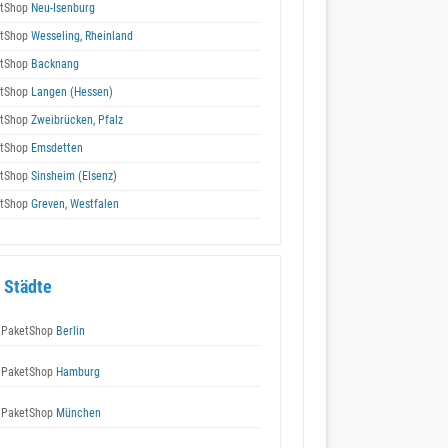
tShop
Neu-Isenburg
tShop
Wesseling, Rheinland
tShop
Backnang
tShop
Langen (Hessen)
tShop
Zweibrücken, Pfalz
tShop
Emsdetten
tShop
Sinsheim (Elsenz)
tShop
Greven, Westfalen
 Städte
 PaketShop
Berlin
 PaketShop
Hamburg
 PaketShop
München