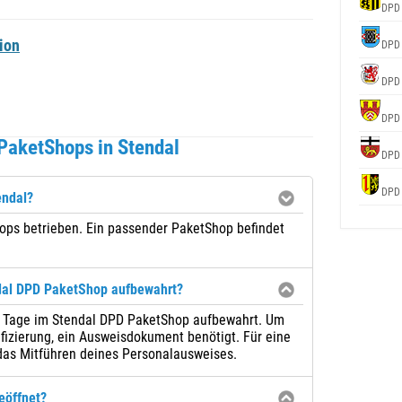
DPD
ion
DPD
DPD
DPD
PaketShops in Stendal
DPD
DPD
endal?
ops betrieben. Ein passender PaketShop befindet
dal DPD PaketShop aufbewahrt?
 7 Tage im Stendal DPD PaketShop aufbewahrt. Um
fizierung, ein Ausweisdokument benötigt. Für eine
das Mitführen deines Personalausweises.
eöffnet?