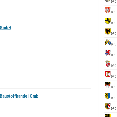
DPD
DPD
DPD
d GmbH
DPD
DPD
DPD
DPD
DPD
DPD
 Baustoffhandel Gmb
DPD
DPD