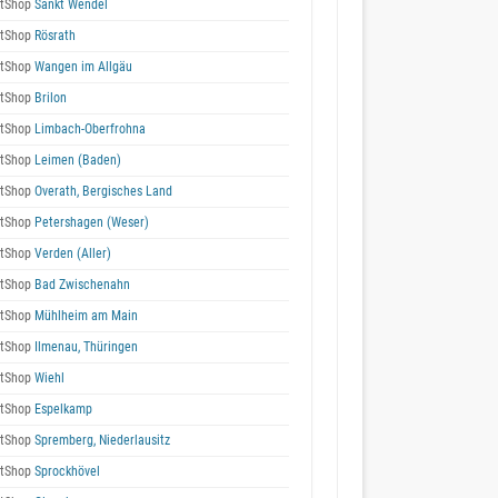
tShop
Sankt Wendel
tShop
Rösrath
tShop
Wangen im Allgäu
tShop
Brilon
tShop
Limbach-Oberfrohna
tShop
Leimen (Baden)
tShop
Overath, Bergisches Land
tShop
Petershagen (Weser)
tShop
Verden (Aller)
tShop
Bad Zwischenahn
tShop
Mühlheim am Main
tShop
Ilmenau, Thüringen
tShop
Wiehl
tShop
Espelkamp
tShop
Spremberg, Niederlausitz
tShop
Sprockhövel