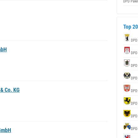
DPD Pake
Top 20
DPD
mbH
DPD
DPD
DPD
& Co. KG
DPD
DPD
DPD
DPD
 GmbH