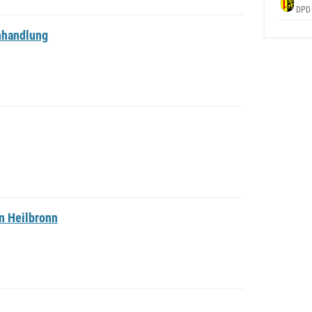
DPD
chhandlung
n Heilbronn