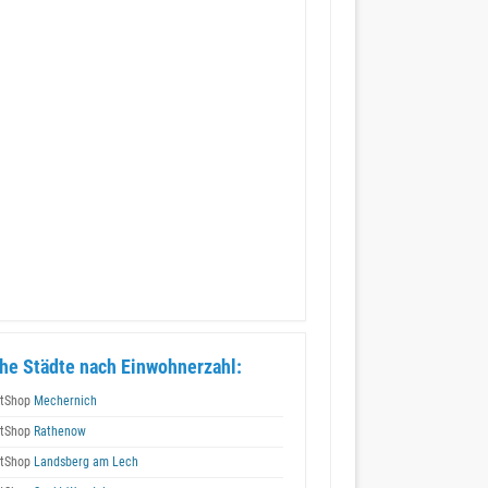
he Städte nach Einwohnerzahl:
tShop
Mechernich
tShop
Rathenow
tShop
Landsberg am Lech