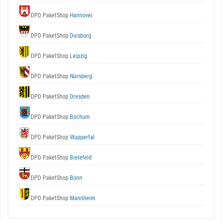
DPD PaketShop
Hannover
DPD PaketShop
Duisburg
DPD PaketShop
Leipzig
DPD PaketShop
Nürnberg
DPD PaketShop
Dresden
DPD PaketShop
Bochum
DPD PaketShop
Wuppertal
DPD PaketShop
Bielefeld
DPD PaketShop
Bonn
DPD PaketShop
Mannheim