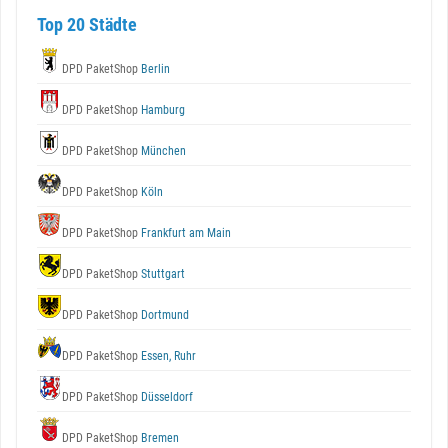
Top 20 Städte
DPD PaketShop
Berlin
DPD PaketShop
Hamburg
DPD PaketShop
München
DPD PaketShop
Köln
DPD PaketShop
Frankfurt am Main
DPD PaketShop
Stuttgart
DPD PaketShop
Dortmund
DPD PaketShop
Essen, Ruhr
DPD PaketShop
Düsseldorf
DPD PaketShop
Bremen