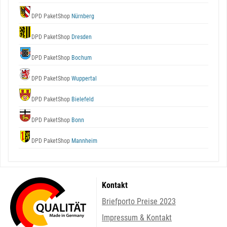
DPD PaketShop
Nürnberg
DPD PaketShop
Dresden
DPD PaketShop
Bochum
DPD PaketShop
Wuppertal
DPD PaketShop
Bielefeld
DPD PaketShop
Bonn
DPD PaketShop
Mannheim
Kontakt
Briefporto Preise 2023
Impressum & Kontakt