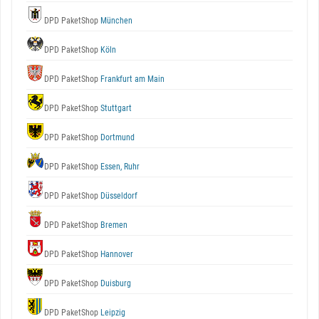
DPD PaketShop
München
DPD PaketShop
Köln
DPD PaketShop
Frankfurt am Main
DPD PaketShop
Stuttgart
DPD PaketShop
Dortmund
DPD PaketShop
Essen, Ruhr
DPD PaketShop
Düsseldorf
DPD PaketShop
Bremen
DPD PaketShop
Hannover
DPD PaketShop
Duisburg
DPD PaketShop
Leipzig