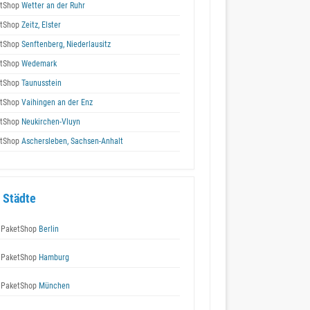
tShop
Wetter an der Ruhr
tShop
Zeitz, Elster
tShop
Senftenberg, Niederlausitz
tShop
Wedemark
tShop
Taunusstein
tShop
Vaihingen an der Enz
tShop
Neukirchen-Vluyn
tShop
Aschersleben, Sachsen-Anhalt
 Städte
 PaketShop
Berlin
 PaketShop
Hamburg
 PaketShop
München