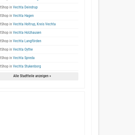
tShop in
Vechta Deindrup
tShop in
Vechta Hagen
tShop in
Vechta Holtrup, Kreis Vechta
tShop in
Vechta Holzhausen
tShop in
Vechta Langförden
tShop in
Vechta Oythe
tShop in
Vechta Spreda
tShop in
Vechta Stukenborg
Alle Stadtteile anzeigen »