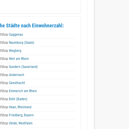
he Städte nach Einwohnerzahl:
tShop
Gaggenau
tShop
Naumburg (Saale)
tShop
Wegberg
tShop
Weil am Rhein
tShop
Sundern (Sauerland)
tShop
Andernach
tShop
Geesthacht
tShop
Emmerich am Rhein
tShop
Bühl (Baden)
tShop
Haan, Rheinland
tShop
Friedberg, Bayern
tShop
Oelde, Westfalen