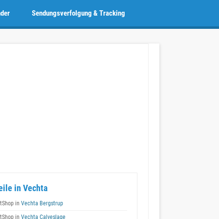
nder
Sendungsverfolgung & Tracking
eile in Vechta
tShop in
Vechta Bergstrup
tShop in
Vechta Calveslage