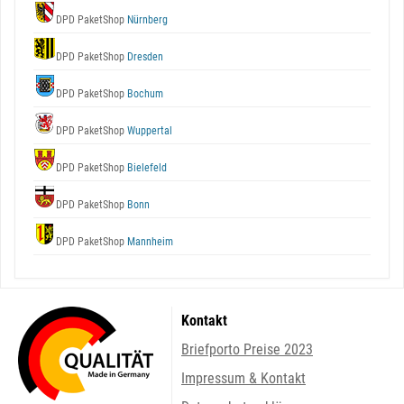
DPD PaketShop
Nürnberg
DPD PaketShop
Dresden
DPD PaketShop
Bochum
DPD PaketShop
Wuppertal
DPD PaketShop
Bielefeld
DPD PaketShop
Bonn
DPD PaketShop
Mannheim
Kontakt
Briefporto Preise 2023
Impressum & Kontakt