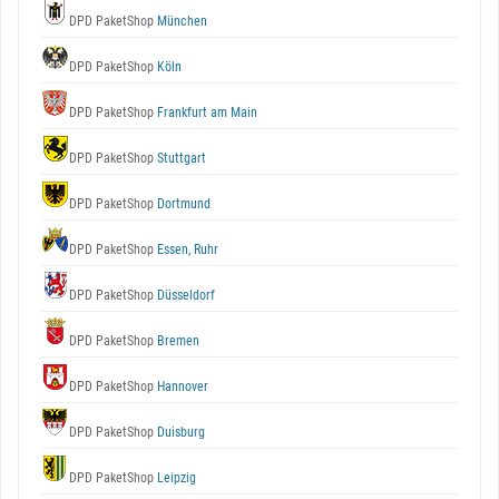
DPD PaketShop
München
DPD PaketShop
Köln
DPD PaketShop
Frankfurt am Main
DPD PaketShop
Stuttgart
DPD PaketShop
Dortmund
DPD PaketShop
Essen, Ruhr
DPD PaketShop
Düsseldorf
DPD PaketShop
Bremen
DPD PaketShop
Hannover
DPD PaketShop
Duisburg
DPD PaketShop
Leipzig